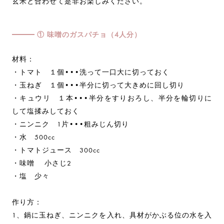
玄米と合わせて是非お楽しみください。
① 味噌のガスパチョ（4人分）
材料：
・トマト １個•••洗って一口大に切っておく
・玉ねぎ １個•••半分に切って大きめに回し切り
・キュウリ １本•••半分をすりおろし、半分を輪切りに
して塩揉みしておく
・ニンニク 1片•••粗みじん切り
・水 500cc
・トマトジュース 300cc
・味噌 小さじ2
・塩 少々
作り方：
1、鍋に玉ねぎ、ニンニクを入れ、具材がかぶる位の水を入