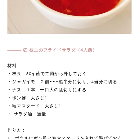
② 枝豆のフライドサラダ（4人前）
材料：
・枝豆 80g 茹でて鞘から外しておく
・ジャガイモ ２個•••縦半分に切り、4当分に切る
・ナス １本 一口大の乱切りにする
・ポン酢 大さじ1
・粒マスタード 大さじ1
・ サラダ油 適量
作り方：
1、ボウルにポン酢と粒マスタードを入れて混ぜておく