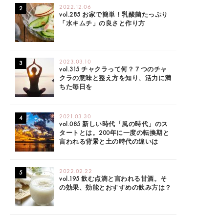
2022.12.06
vol.285 お家で簡単！乳酸菌たっぷり
「水キムチ」の良さと作り方
2023.03.10
vol.315 チャクラって何？７つのチャ
クラの意味と整え方を知り、活力に満
ちた毎日を
2021.03.30
vol.085 新しい時代「風の時代」のス
タートとは。200年に一度の転換期と
言われる背景と土の時代の違いは
2022.02.22
vol.195 飲む点滴と言われる甘酒。そ
の効果、効能とおすすめの飲み方は？