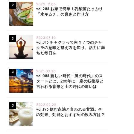
2022.12.06
vol.285 お家で簡単！乳酸菌たっぷり
「水キムチ」の良さと作り方
2023.03.10
vol.315 チャクラって何？７つのチャ
クラの意味と整え方を知り、活力に満
ちた毎日を
2021.03.30
vol.085 新しい時代「風の時代」のス
タートとは。200年に一度の転換期と
言われる背景と土の時代の違いは
2022.02.22
vol.195 飲む点滴と言われる甘酒。そ
の効果、効能とおすすめの飲み方は？