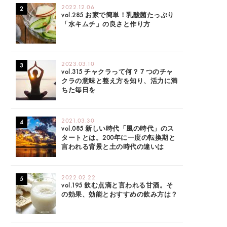
2022.12.06
vol.285 お家で簡単！乳酸菌たっぷり
「水キムチ」の良さと作り方
2023.03.10
vol.315 チャクラって何？７つのチャ
クラの意味と整え方を知り、活力に満
ちた毎日を
2021.03.30
vol.085 新しい時代「風の時代」のス
タートとは。200年に一度の転換期と
言われる背景と土の時代の違いは
2022.02.22
vol.195 飲む点滴と言われる甘酒。そ
の効果、効能とおすすめの飲み方は？