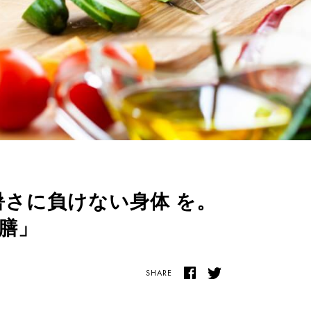
夏の暑さに負けない身体 を。
膳」
SHARE