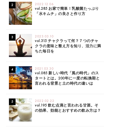
2022.12.06
vol.285 お家で簡単！乳酸菌たっぷり
「水キムチ」の良さと作り方
2023.03.10
vol.315 チャクラって何？７つのチャ
クラの意味と整え方を知り、活力に満
ちた毎日を
2021.03.30
vol.085 新しい時代「風の時代」のス
タートとは。200年に一度の転換期と
言われる背景と土の時代の違いは
2022.02.22
vol.195 飲む点滴と言われる甘酒。そ
の効果、効能とおすすめの飲み方は？