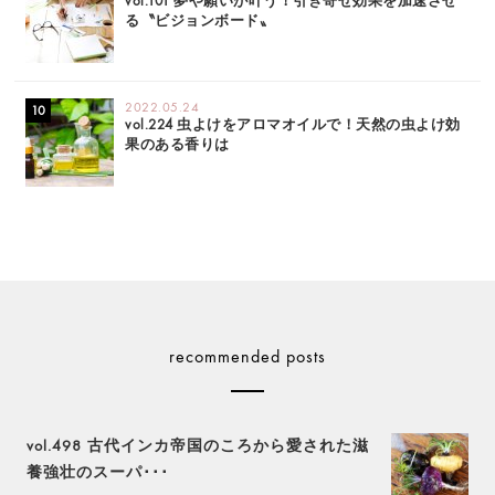
vol.101 夢や願いが叶う！引き寄せ効果を加速させ
る〝ビジョンボード〟
2022.05.24
vol.224 虫よけをアロマオイルで！天然の虫よけ効
果のある香りは
recommended posts
vol.498 古代インカ帝国のころから愛された滋
養強壮のスーパ･･･