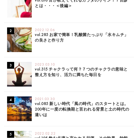
vol.076 舌が教えてくれるカラダのサイン！？舌診
とは・・・＜後編＞
2022.12.06
vol.285 お家で簡単！乳酸菌たっぷり「水キムチ」
の良さと作り方
2023.03.10
vol.315 チャクラって何？７つのチャクラの意味と
整え方を知り、活力に満ちた毎日を
2021.03.30
vol.085 新しい時代「風の時代」のスタートとは。
200年に一度の転換期と言われる背景と土の時代の
違いは
2022.02.22