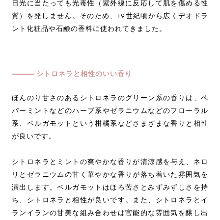
日光に当たっても光毒性（紫外線に反応して肌を傷める性
質）を発しません。そのため、19世紀頃から広くデオドラ
ント化粧品や石鹸の香料に使われてきました。
シトロネラと相性のいい香り
ほんのり甘さのあるシトロネラのグリーン系の香りは、ペ
パーミントなどのハーブ系やゼラニウムなどのフローラル
系、ベルガモットという柑橘系などさまざまな香りと相性
が良いです。
シトロネラとミントの爽やかな香りが清涼感を与え、ネロ
リとゼラニウムの甘く華やかな香りが落ち着いた雰囲気を
演出します。ベルガモットはほろ苦さとみずみずしさを持
ち、シトロネラと相性が良いです。また、シトロネラとイ
ランイランの甘美な組み合わせは官能的な雰囲気を醸し出