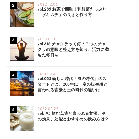
2022.12.06
vol.285 お家で簡単！乳酸菌たっぷり
「水キムチ」の良さと作り方
2023.03.10
vol.315 チャクラって何？７つのチャ
クラの意味と整え方を知り、活力に満
ちた毎日を
2021.03.30
vol.085 新しい時代「風の時代」のス
タートとは。200年に一度の転換期と
言われる背景と土の時代の違いは
2022.02.22
vol.195 飲む点滴と言われる甘酒。そ
の効果、効能とおすすめの飲み方は？