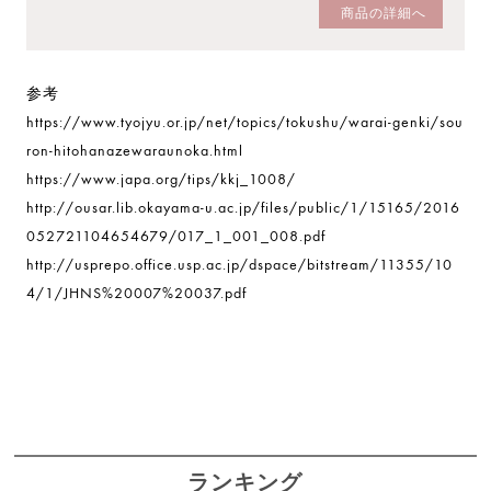
商品の詳細へ
参考
https://www.tyojyu.or.jp/net/topics/tokushu/warai-genki/sou
ron-hitohanazewaraunoka.html
https://www.japa.org/tips/kkj_1008/
http://ousar.lib.okayama-u.ac.jp/files/public/1/15165/2016
052721104654679/017_1_001_008.pdf
http://usprepo.office.usp.ac.jp/dspace/bitstream/11355/10
4/1/JHNS%20007%20037.pdf
ランキング