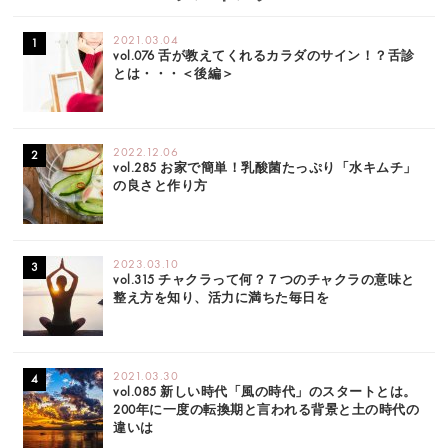
2021.03.04
vol.076 舌が教えてくれるカラダのサイン！？舌診
とは・・・＜後編＞
2022.12.06
vol.285 お家で簡単！乳酸菌たっぷり「水キムチ」
の良さと作り方
2023.03.10
vol.315 チャクラって何？７つのチャクラの意味と
整え方を知り、活力に満ちた毎日を
2021.03.30
vol.085 新しい時代「風の時代」のスタートとは。
200年に一度の転換期と言われる背景と土の時代の
違いは