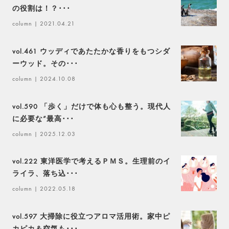
の役割は！？･･･
column
| 2021.04.21
vol.461 ウッディであたたかな香りをもつシダ
ーウッド。その･･･
column
| 2024.10.08
vol.590 「歩く」だけで体も心も整う。現代人
に必要な“最高･･･
column
| 2025.12.03
vol.222 東洋医学で考えるＰＭＳ。生理前のイ
ライラ、落ち込･･･
column
| 2022.05.18
vol.597 大掃除に役立つアロマ活用術。家中ピ
カピカ＆空気も･･･