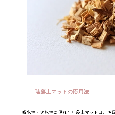
珪藻土マットの応用法
吸水性・速乾性に優れた珪藻土マットは、お