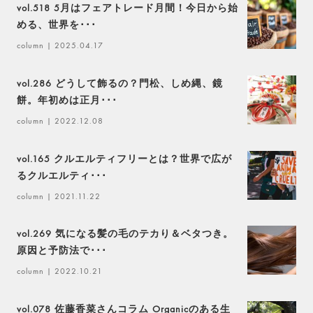
vol.518 5月はフェアトレード月間！今日から始
める、世界を･･･
column
| 2025.04.17
vol.286 どうして飾るの？門松、しめ縄、鏡
餅。年初めは正月･･･
column
| 2022.12.08
vol.165 クルエルティフリーとは？世界で広が
るクルエルティ･･･
column
| 2021.11.22
vol.269 気になる髪の毛のテカり＆ベタつき。
原因と予防法で･･･
column
| 2022.10.21
vol.078 佐藤香菜さんコラム Organicのある生