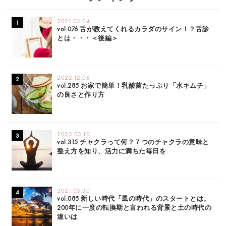
2021.03.04
vol.076 舌が教えてくれるカラダのサイン！？舌診
とは・・・＜後編＞
2022.12.06
vol.285 お家で簡単！乳酸菌たっぷり「水キムチ」
の良さと作り方
2023.03.10
vol.315 チャクラって何？７つのチャクラの意味と
整え方を知り、活力に満ちた毎日を
2021.03.30
vol.085 新しい時代「風の時代」のスタートとは。
200年に一度の転換期と言われる背景と土の時代の
違いは