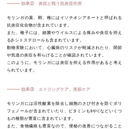
効果② 炎症と戦う抗炎症作用
モリンガの葉、鞘、種にはイソチオシアネートと呼ばれる
抗炎症化合物が含まれています。
また、種子には、細菌やウイルスによる痛みや炎症を抑え
るβ-シトステロールも含まれています。
動物実験において、心臓病のリスクが軽減されたり、関節
や気道の炎症を和らげることが確認されています。
このように、モリンガには炎症を抑える作用があると考え
られています。
効果③ エイジングケア、美肌ケア
モリンガには活性酸素を除去し細胞のさび付きを防ぐポリ
フェノールが含まれていたり、ビタミンもBやCなどいくつ
もの種類が豊富に含まれています。
また、食物繊維も豊富なので、便秘の改善につながること