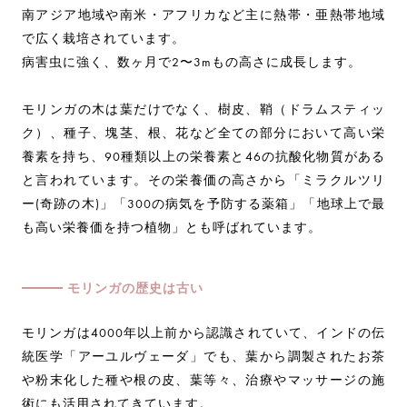
南アジア地域や南米・アフリカなど主に熱帯・亜熱帯地域
で広く栽培されています。
病害虫に強く、数ヶ月で2〜3mもの高さに成長します。
モリンガの木は葉だけでなく、樹皮、鞘（ドラムスティッ
ク）、種子、塊茎、根、花など全ての部分において高い栄
養素を持ち、90種類以上の栄養素と46の抗酸化物質がある
と言われています。その栄養価の高さから「ミラクルツリ
ー(奇跡の木)」「300の病気を予防する薬箱」「地球上で最
も高い栄養価を持つ植物」とも呼ばれています。
モリンガの歴史は古い
モリンガは4000年以上前から認識されていて、インドの伝
統医学「アーユルヴェーダ」でも、葉から調製されたお茶
や粉末化した種や根の皮、葉等々、治療やマッサージの施
術にも活用されてきています。