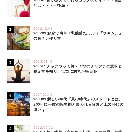
vol.076 舌が教えてくれるカラダのサイン！？舌診
とは・・・＜後編＞
2022.12.06
vol.285 お家で簡単！乳酸菌たっぷり「水キムチ」
の良さと作り方
2023.03.10
vol.315 チャクラって何？７つのチャクラの意味と
整え方を知り、活力に満ちた毎日を
2021.03.30
vol.085 新しい時代「風の時代」のスタートとは。
200年に一度の転換期と言われる背景と土の時代の
違いは
2022.02.22