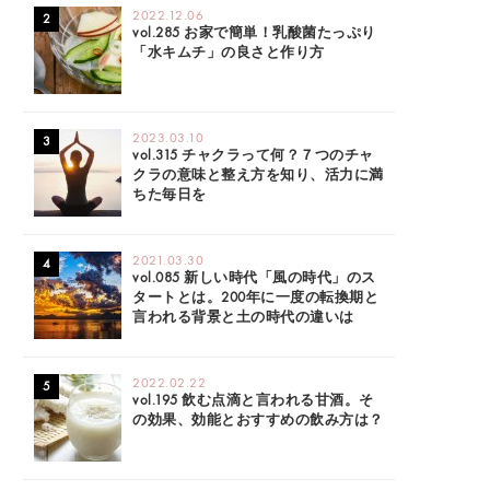
2022.12.06
vol.285 お家で簡単！乳酸菌たっぷり
「水キムチ」の良さと作り方
2023.03.10
vol.315 チャクラって何？７つのチャ
クラの意味と整え方を知り、活力に満
ちた毎日を
2021.03.30
vol.085 新しい時代「風の時代」のス
タートとは。200年に一度の転換期と
言われる背景と土の時代の違いは
2022.02.22
vol.195 飲む点滴と言われる甘酒。そ
の効果、効能とおすすめの飲み方は？