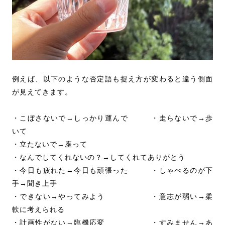
例えば、以下のような否定語も捉え方が変わると違う側面
が見えてきます。
・こぼさないで→しっかり運んで ・走らないで→歩
いて
・立たないで→座って
・なんでしてくれないの？→してくれてありがとう
・今日も疲れた→今日も頑張った ・しゃべるのが下
手→聞き上手
・できない→やってみよう ・意志が弱い→柔
軟に考えられる
・計画性がない→臨機応変 ・すみません→あ