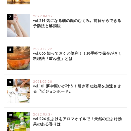
2022.04.22
vol.214 気になる朝の顔のむくみ。前日からできる
予防法と解消法
2020.12.22
vol.055 知っておくと便利！！お手軽で保存がきく
料理法「重ね煮」とは
2021.05.20
vol.101 夢や願いが叶う！引き寄せ効果を加速させ
る〝ビジョンボード〟
2022.05.24
vol.224 虫よけをアロマオイルで！天然の虫よけ効
果のある香りは