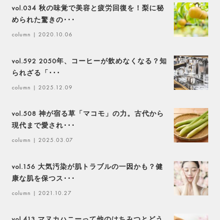
vol.034 秋の味覚で美容と疲労回復を！梨に秘
められた驚きの･･･
column
| 2020.10.06
vol.592 2050年、コーヒーが飲めなくなる？知
られざる「･･･
column
| 2025.12.09
vol.508 神が宿る草「マコモ」の力。古代から
現代まで愛され･･･
column
| 2025.03.07
vol.156 大気汚染が肌トラブルの一因かも？健
康な肌を保つス･･･
column
| 2021.10.27
vol.413 マヌカハニーって他のはちみつとどう