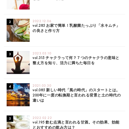
2022.12.06
vol.285 お家で簡単！乳酸菌たっぷり「水キムチ」
の良さと作り方
2023.03.10
vol.315 チャクラって何？７つのチャクラの意味と
整え方を知り、活力に満ちた毎日を
2021.03.30
vol.085 新しい時代「風の時代」のスタートとは。
200年に一度の転換期と言われる背景と土の時代の
違いは
2022.02.22
vol.195 飲む点滴と言われる甘酒。その効果、効能
とおすすめの飲み方は？