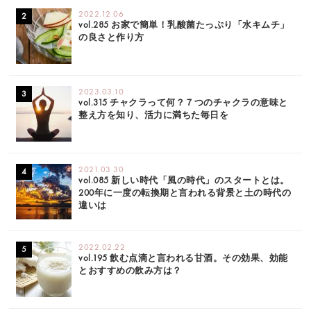
2022.12.06
vol.285 お家で簡単！乳酸菌たっぷり「水キムチ」
の良さと作り方
2023.03.10
vol.315 チャクラって何？７つのチャクラの意味と
整え方を知り、活力に満ちた毎日を
2021.03.30
vol.085 新しい時代「風の時代」のスタートとは。
200年に一度の転換期と言われる背景と土の時代の
違いは
2022.02.22
vol.195 飲む点滴と言われる甘酒。その効果、効能
とおすすめの飲み方は？