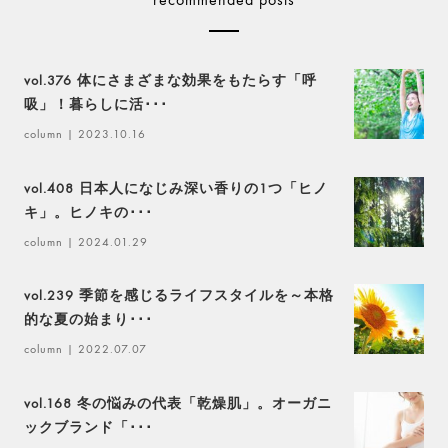
vol.376 体にさまざまな効果をもたらす「呼
吸」！暮らしに活･･･
column
| 2023.10.16
vol.408 日本人になじみ深い香りの1つ「ヒノ
キ」。ヒノキの･･･
column
| 2024.01.29
vol.239 季節を感じるライフスタイルを～本格
的な夏の始まり･･･
column
| 2022.07.07
vol.168 冬の悩みの代表「乾燥肌」。オーガニ
ックブランド「･･･