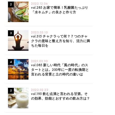
2022.12.06
vol.285 お家で簡単！乳酸菌たっぷり
「水キムチ」の良さと作り方
2023.03.10
vol.315 チャクラって何？７つのチャ
クラの意味と整え方を知り、活力に満
ちた毎日を
2021.03.30
vol.085 新しい時代「風の時代」のス
タートとは。200年に一度の転換期と
言われる背景と土の時代の違いは
2022.02.22
vol.195 飲む点滴と言われる甘酒。そ
の効果、効能とおすすめの飲み方は？