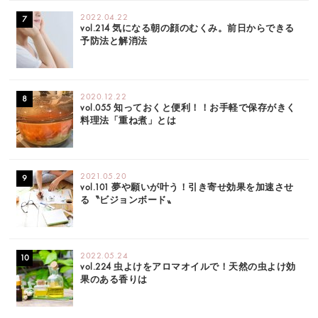
2022.04.22
vol.214 気になる朝の顔のむくみ。前日からできる
予防法と解消法
2020.12.22
vol.055 知っておくと便利！！お手軽で保存がきく
料理法「重ね煮」とは
2021.05.20
vol.101 夢や願いが叶う！引き寄せ効果を加速させ
る〝ビジョンボード〟
2022.05.24
vol.224 虫よけをアロマオイルで！天然の虫よけ効
果のある香りは