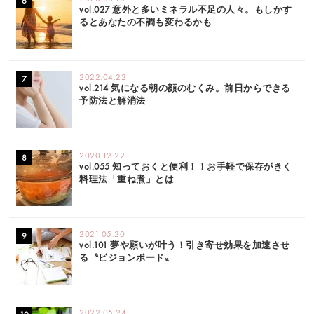
vol.027 意外と多いミネラル不足の人々。もしかす
るとあなたの不調も変わるかも
2022.04.22
vol.214 気になる朝の顔のむくみ。前日からできる
予防法と解消法
2020.12.22
vol.055 知っておくと便利！！お手軽で保存がきく
料理法「重ね煮」とは
2021.05.20
vol.101 夢や願いが叶う！引き寄せ効果を加速させ
る〝ビジョンボード〟
2022.05.24