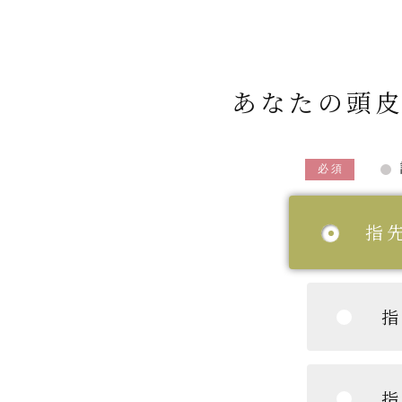
あなたの頭
必須
指
指
指