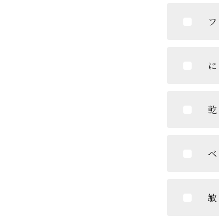
フ
に
乾
ベ
敏