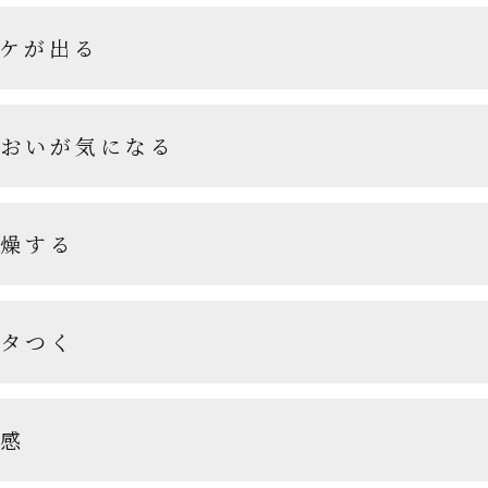
ケが出る
おいが気になる
燥する
タつく
感