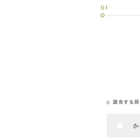
Q 1
該当する回
か