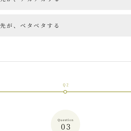
先が、ベタベタする
Q 2